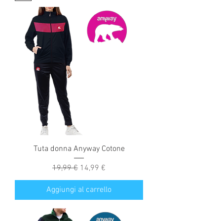
Tuta donna Anyway Cotone
Prezzo regolare
Prezzo scontato
19,99 €
14,99 €
Aggiungi al carrello