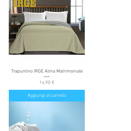
Trapuntino IRGE Alma Matrimoniale
Prezzo
14,90 €
Aggiungi al carrello