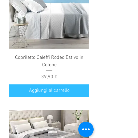
Copriletto Caleffi Rodeo Estivo in
Cotone
Prezzo
39,90 €
Aggiungi al carrello