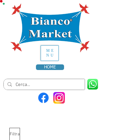
ME
NU
HOME
Filtra