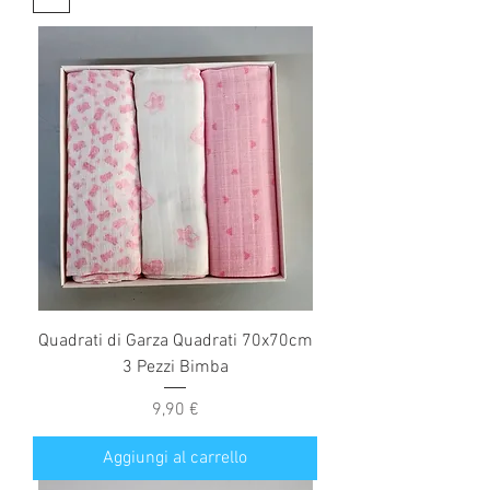
Quadrati di Garza Quadrati 70x70cm
3 Pezzi Bimba
Prezzo
9,90 €
Aggiungi al carrello