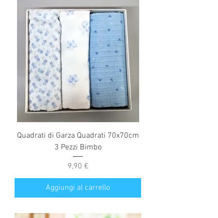
Quadrati di Garza Quadrati 70x70cm
3 Pezzi Bimbo
Prezzo
9,90 €
Aggiungi al carrello