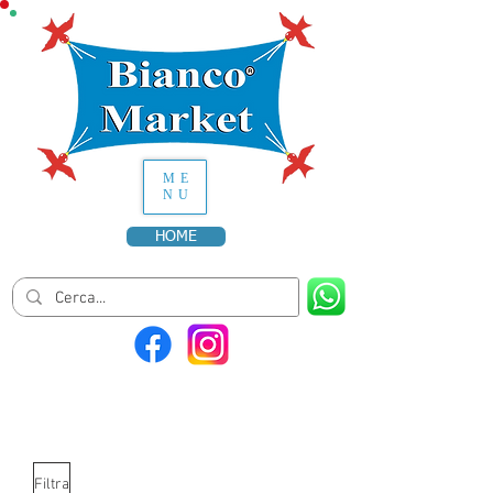
ME
NU
HOME
Filtra