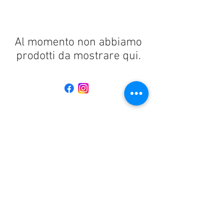
Al momento non abbiamo
prodotti da mostrare qui.
Chi siamo
Home
Consegna dei prodotti
Condizioni di vendita
Condizioni generali
Diritto di recesso
Modalità di pagamento
Privacy Policy
Tel: 0925 23496
Sciacca - Via dei Platani,
15 ( 92019
) AG
E-mail: info@biancomarket.it