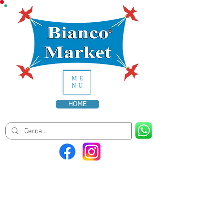
ME
NU
HOME