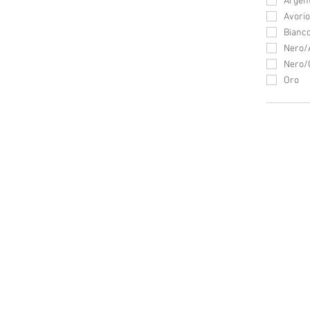
Argen
Avorio
Bianc
Nero/
Nero/
Oro
Home
Contatti
Chi siamo