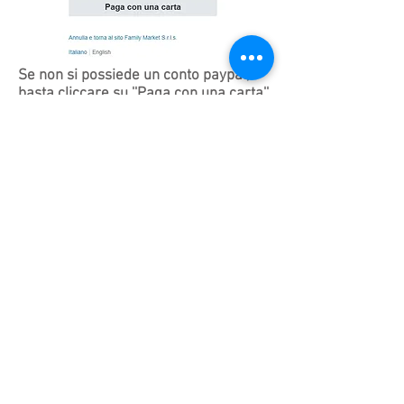
Se non si possiede un conto paypal,
basta cliccare su ''Paga con una carta'',
(Il tasto grigio mostrato nell'immagine
qui di fianco.
Chi siamo
Home
Consegna dei prodotti
Condizioni di vendita
Condizioni generali
Diritto di recesso
Modalità di pagamento
Privacy Policy
Tel: 0925 23496
Sciacca - Via dei Platani,
15 ( 92019
) AG
E-mail: info@biancomarket.it