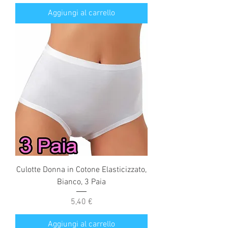
Aggiungi al carrello
Culotte Donna in Cotone Elasticizzato,
Bianco, 3 Paia
Prezzo
5,40 €
Aggiungi al carrello