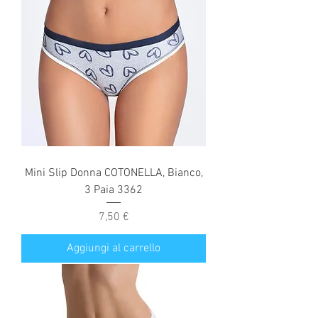
Mini Slip Donna COTONELLA, Bianco,
3 Paia 3362
Prezzo
7,50 €
Aggiungi al carrello