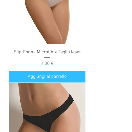
Slip Donna Microfibra Taglio laser
Prezzo
1,80 €
Aggiungi al carrello