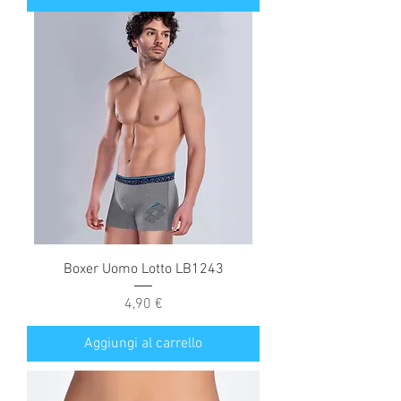
Boxer Uomo Lotto LB1243
Prezzo
4,90 €
Aggiungi al carrello