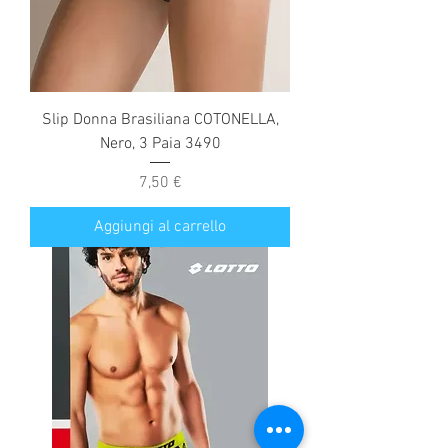
Slip Donna Brasiliana COTONELLA,
Nero, 3 Paia 3490
Prezzo
7,50 €
Aggiungi al carrello