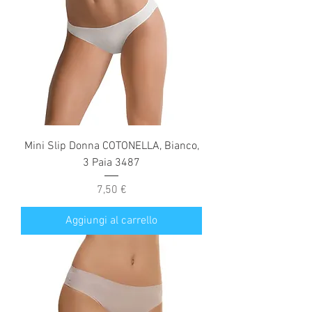
Mini Slip Donna COTONELLA, Bianco,
3 Paia 3487
Prezzo
7,50 €
Aggiungi al carrello