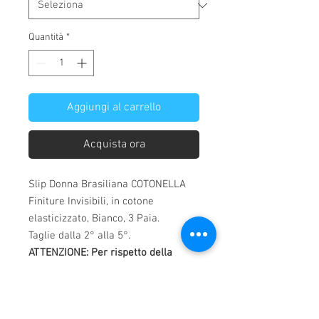
Quantità
*
Aggiungi al carrello
Acquista ora
Slip Donna Brasiliana COTONELLA
Finiture Invisibili, in cotone
elasticizzato, Bianco, 3 Paia.
Taglie dalla 2° alla 5°.
ATTENZIONE: Per rispetto della
vostra igiene NON è possibile
effettuare il reso sui capi intimi.