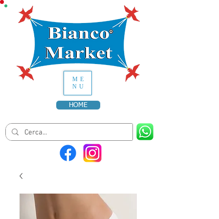
ME
NU
HOME