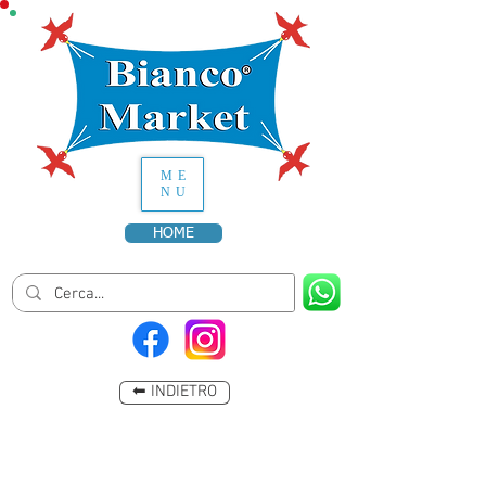
ME
NU
HOME
⬅ INDIETRO