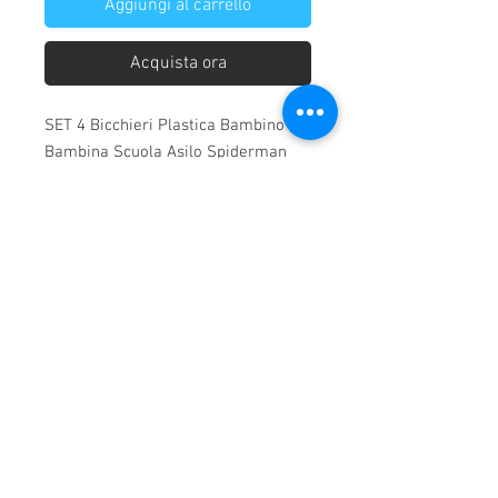
Aggiungi al carrello
Acquista ora
SET 4 Bicchieri Plastica Bambino
Bambina Scuola Asilo Spiderman
Uomo Ragno
Chi siamo
Home
Consegna dei prodotti
Condizioni di vendita
Condizioni generali
Diritto di recesso
Modalità di pagamento
Privacy Policy