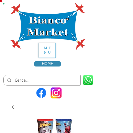
ME
NU
HOME