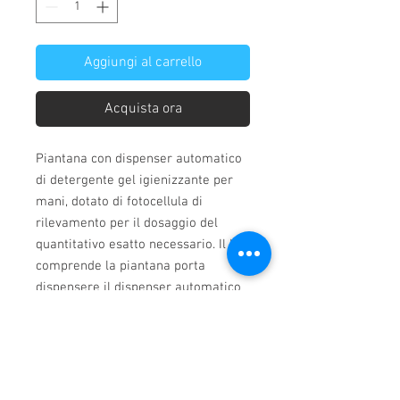
Aggiungi al carrello
Acquista ora
Piantana con dispenser automatico
di detergente gel igienizzante per
mani, dotato di fotocellula di
rilevamento per il dosaggio del
quantitativo esatto necessario. Il Kit
comprende la piantana porta
dispensere il dispenser automatico
a fotocellula .
Funziona con 4 Batterie 1.5v di tipo
C non incluse.
Prodotto esente Iva.