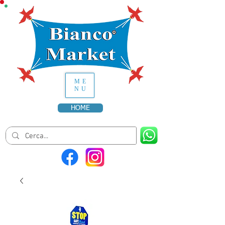
ME
NU
HOME