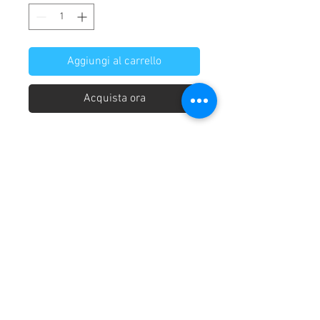
Aggiungi al carrello
Acquista ora
Copritutto loneta corallo rosso o blu
240x280cm
Chi siamo
Home
Consegna dei prodotti
Condizioni di vendita
Condizioni generali
Diritto di recesso
Modalità di pagamento
Privacy Policy