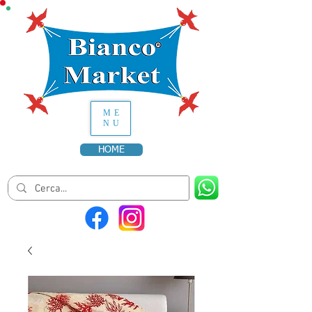
ME
NU
HOME