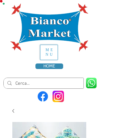
ME
NU
HOME