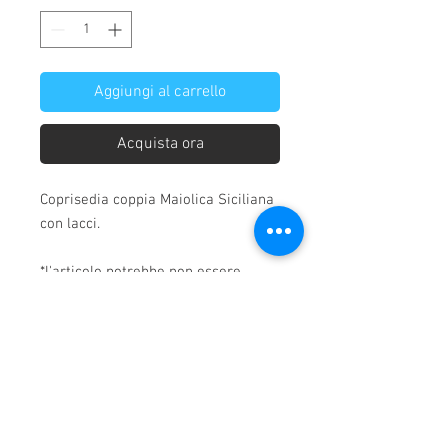
Aggiungi al carrello
Acquista ora
Coprisedia coppia Maiolica Siciliana
con lacci.
*l'articolo potrebbe non essere
disponibile in alcune varianti, si
prega di chiedere anticipatamente
la disponibilità tramite e-mail.
Chi siamo
Home
Consegna dei prodotti
Condizioni di vendita