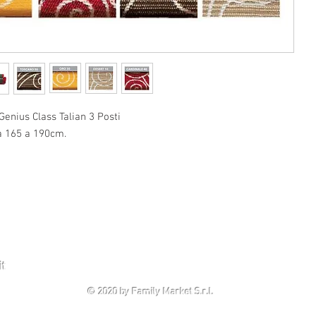
Genius Class Talian 3 Posti
a 165 a 190cm.
Condizioni generali
Condizioni di vendita
Consegna dei prodotti
it
Sciacca - Via dei Platani,15 ( 92019 ) AG
© 2020 by Family Market S.r.l.