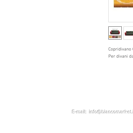
Copridivano 
Per divani d
Home
Contatti
Chi siamo
E-mail: info@biancomarket.