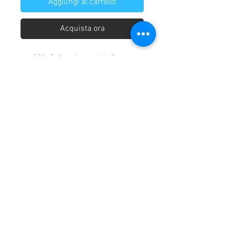
Aggiungi al carrello
Acquista ora
morbide federe trapuntate laser
Chi siamo
Home
Consegna dei prodotti
Condizioni di vendita
Condizioni generali
Diritto di recesso
Modalità di pagamento
Privacy Policy
Tel: 0925 23496
Sciacca - Via dei Platani,
15 ( 92019
) AG