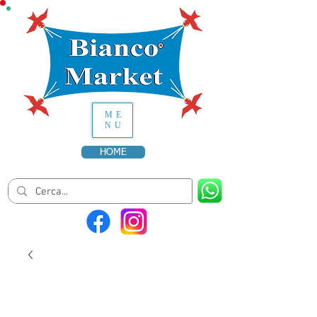
ME
NU
HOME