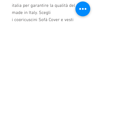
italia per garantire la qualità del
made in Italy. Scegli
i copricuscini Sofà Cover e vesti
il tuo divano combinando le 10
colorazioni disponibili!
Si lava a 30° e non si stira.
Prodotto Italiano.
Caratteristiche tecniche
Prodotto Italiano.
90% Poliestere - 10% Elastomeno
Chi siamo
Home
Consegna dei prodotti
Condizioni di vendita
Condizioni generali
Diritto di recesso
Modalità di pagamento
Privacy Policy