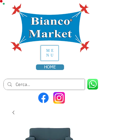
ME
NU
HOME