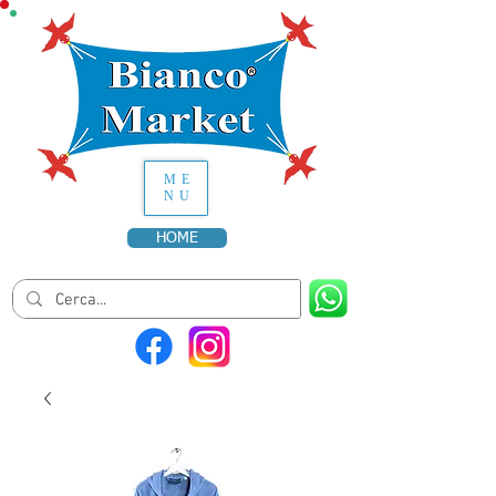
ME
NU
HOME