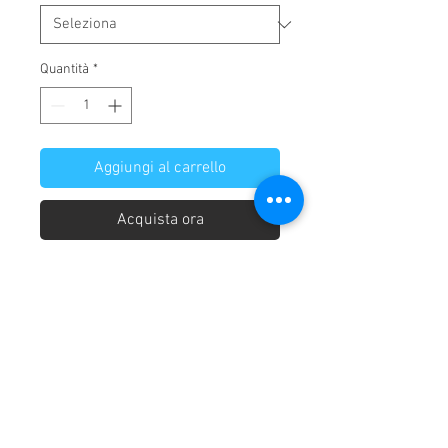
Quantità
*
Aggiungi al carrello
Acquista ora
Accappatoio Adulti CALEFFI Minorca
grammatura: 400 Gr/mq
Chi siamo
Home
Consegna dei prodotti
Condizioni di vendita
Condizioni generali
Diritto di recesso