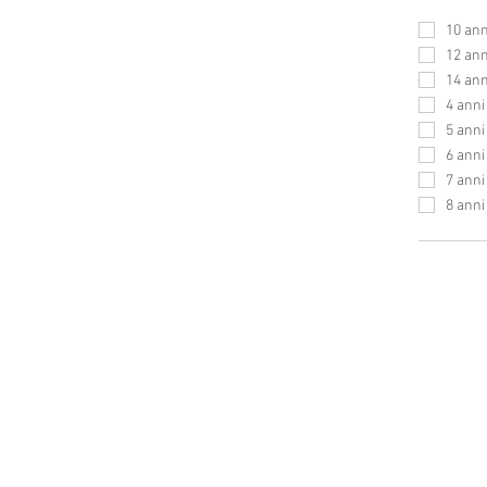
10 ann
12 ann
14 ann
4 anni
5 anni
6 anni
7 anni
8 anni
Home
Contatti
Chi siamo