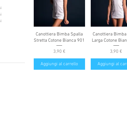
i
i
i
Vista rapida
Vista rapida
Canottiera Bimba Spalla
Canottiera Bimba
Stretta Cotone Bianca 901
Larga Cotone Bia
Prezzo
Prezzo
3,90 €
3,90 €
Aggiungi al carrello
Aggiungi al car
Condizioni generali
Condizioni di vendita
Consegna dei prodotti