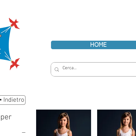
HOME
 Indietro
 per