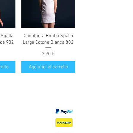
Vista rapida
 Spalla
Canottiera Bimbo Spalla
nca 902
Larga Cotone Bianca 802
Prezzo
3,90 €
rello
Aggiungi al carrello
Privacy Policy
Diritto di recesso
Modalità di pagamento