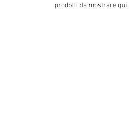
prodotti da mostrare qui.
Condizioni generali
Condizioni di vendita
Consegna dei prodotti